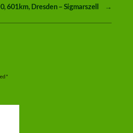
 0, 601km, Dresden – Sigmarszell
→
ked
*