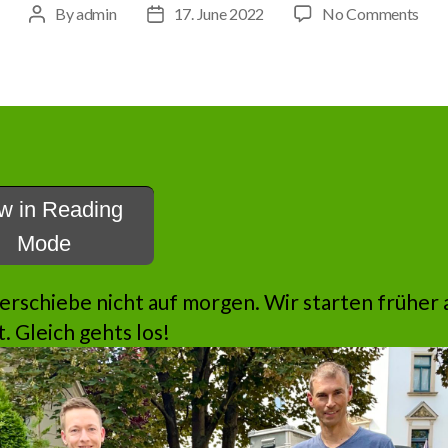
on
By
admin
17. June 2022
No Comments
Post
Post
Was
author
date
du
heut
kann
bes
w in Reading
Mode
erschiebe nicht auf morgen. Wir starten früher 
. Gleich gehts los!