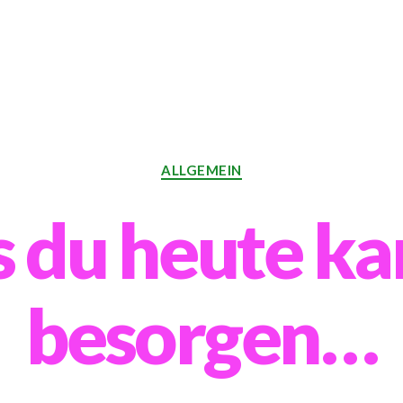
Categories
ALLGEMEIN
 du heute ka
besorgen…