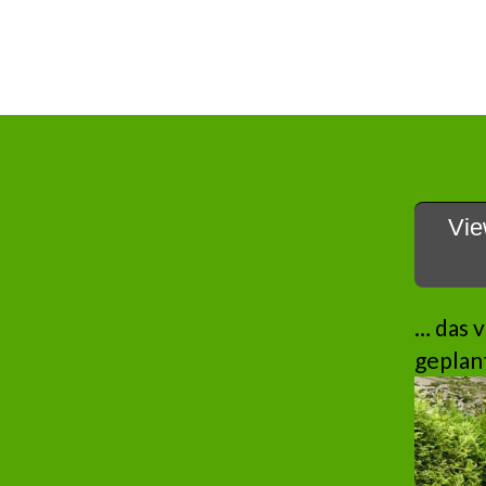
Vie
… das v
geplant