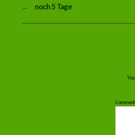
←
noch 5 Tage
You
Commen