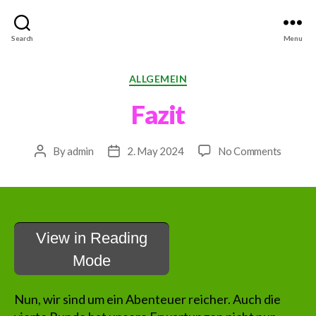
#MachenJetzt
Search
Menu
Categories
ALLGEMEIN
Fazit
on
By
admin
2. May 2024
No Comments
Post
Post
Fazit
author
date
View in Reading
Mode
Nun, wir sind um ein Abenteuer reicher. Auch die