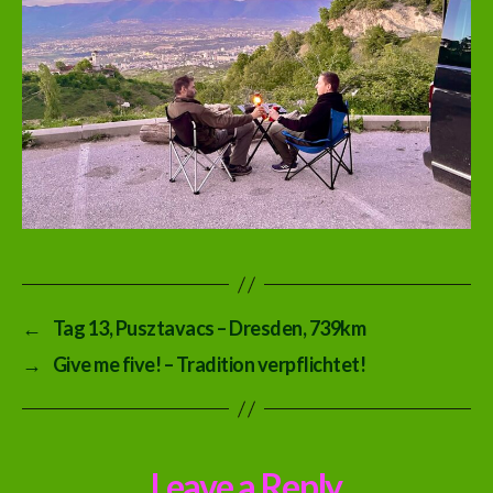
←
Tag 13, Pusztavacs – Dresden, 739km
→
Give me five! – Tradition verpflichtet!
Leave a Reply