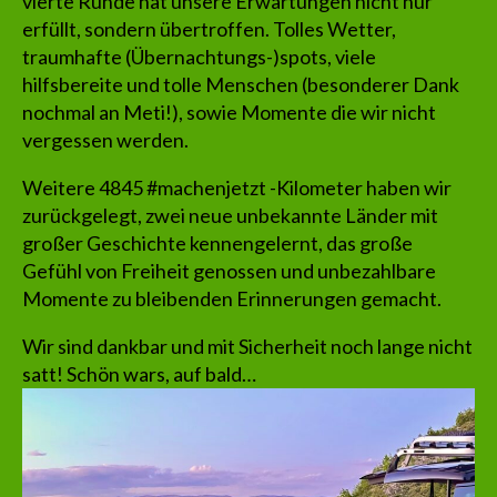
vierte Runde hat unsere Erwartungen nicht nur
erfüllt, sondern übertroffen. Tolles Wetter,
traumhafte (Übernachtungs-)spots, viele
hilfsbereite und tolle Menschen (besonderer Dank
nochmal an Meti!), sowie Momente die wir nicht
vergessen werden.
Weitere 4845 #machenjetzt -Kilometer haben wir
zurückgelegt, zwei neue unbekannte Länder mit
großer Geschichte kennengelernt, das große
Gefühl von Freiheit genossen und unbezahlbare
Momente zu bleibenden Erinnerungen gemacht.
Wir sind dankbar und mit Sicherheit noch lange nicht
satt! Schön wars, auf bald…