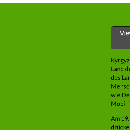
Vie
Kyrgyzs
Land d
des La
Mensche
wie De
Mobilf
Am 19.
drücke