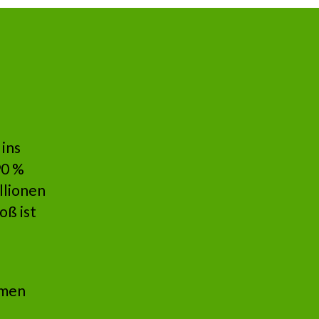
 ins
90 %
llionen
oß ist
umen