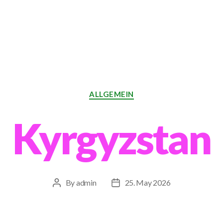
Categories
ALLGEMEIN
Kyrgyzstan
By
admin
25. May 2026
Post
Post
author
date