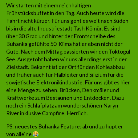
Wir starten mit einem reichhaltigen
Frühstücksbuffet in den Tag. Auch heute wird die
Fahrt nicht kürzer. Für uns geht es weit nach Süden
bis in die alte Industriestadt Tash Kömür. Es sind
über 30 Grad und hinter der Frontscheibe des
Buhanka gefühlte 50. Klima hat er eben nicht der
Gute. Nach dem Mittag passierten wir den Toktogul
See. Ausgetobt haben wir uns allerdings erst in der
Zielstadt. Bekannt ist der Ort für den Kohleabbau
und früher auch für Halbleiter und Silizium für die
sowjetische Elektronikindustrie. Für uns gibt es hier
eine Menge zu sehen. Brücken, Denkmäler und
Kraftwerke zum Bestaunen und Entdecken. Dazu
noch ein Schlafplatz am wunderschönen Naryn
River inklusive Campfire. Herrlich.
PS: neuestes Buhanka Feature: ab und zu hupt er
von alleine