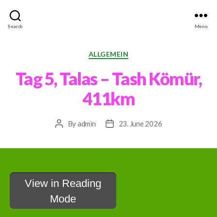
#MachenJetzt
Search
Menu
Categories
ALLGEMEIN
Tag 5, Talas – Tash Kömür,
411km
By
admin
23. June 2026
Post
Post
author
date
View in Reading
Mode