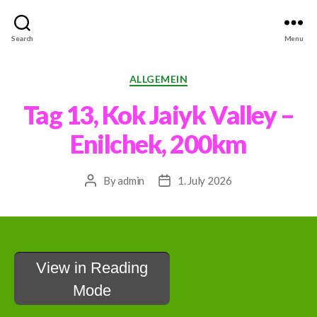
#MachenJetzt
Search
Menu
Categories
ALLGEMEIN
Tag 13, Kok Jaiyk Valley –
Enilchek, 200km
By
admin
1. July 2026
Post
Post
author
date
View in Reading
Mode