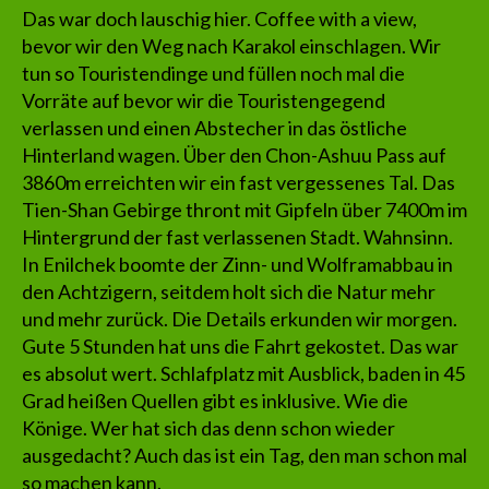
Das war doch lauschig hier. Coffee with a view,
bevor wir den Weg nach Karakol einschlagen. Wir
tun so Touristendinge und füllen noch mal die
Vorräte auf bevor wir die Touristengegend
verlassen und einen Abstecher in das östliche
Hinterland wagen. Über den Chon-Ashuu Pass auf
3860m erreichten wir ein fast vergessenes Tal. Das
Tien-Shan Gebirge thront mit Gipfeln über 7400m im
Hintergrund der fast verlassenen Stadt. Wahnsinn.
In Enilchek boomte der Zinn- und Wolframabbau in
den Achtzigern, seitdem holt sich die Natur mehr
und mehr zurück. Die Details erkunden wir morgen.
Gute 5 Stunden hat uns die Fahrt gekostet. Das war
es absolut wert. Schlafplatz mit Ausblick, baden in 45
Grad heißen Quellen gibt es inklusive. Wie die
Könige. Wer hat sich das denn schon wieder
ausgedacht? Auch das ist ein Tag, den man schon mal
so machen kann.